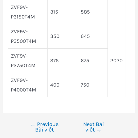
ZVF9V-
315
585
P3150T4M
ZVF9V-
350
645
P3500T4M
ZVF9V-
375
675
2020
P3750T4M
ZVF9V-
400
750
P4000T4M
←
Previous
Next Bài
Điều
Bài viết
viết
→
hướng