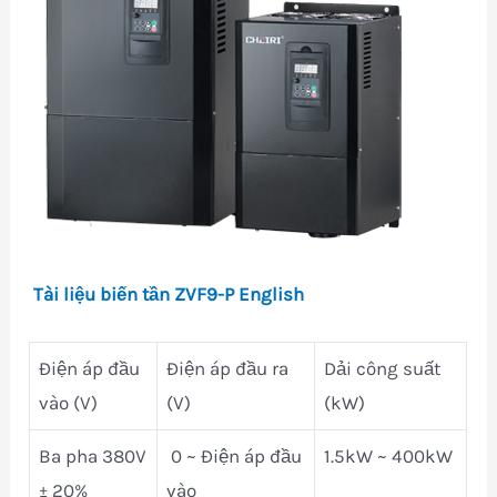
Tài liệu biến tần ZVF9-P English
Điện áp đầu
Điện áp đầu ra
Dải công suất
vào (V)
(V)
(kW)
Ba pha 380V
0 ~ Điện áp đầu
1.5kW ~ 400kW
± 20%
vào