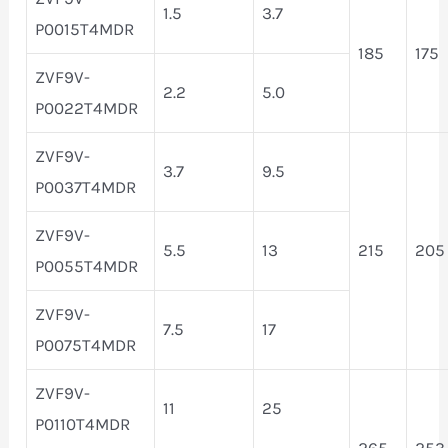
1.5
3.7
P0015T4MDR
185
175
ZVF9V-
2.2
5.0
P0022T4MDR
ZVF9V-
3.7
9.5
P0037T4MDR
ZVF9V-
5.5
13
215
205
P0055T4MDR
ZVF9V-
7.5
17
P0075T4MDR
ZVF9V-
11
25
P0110T4MDR
265
253