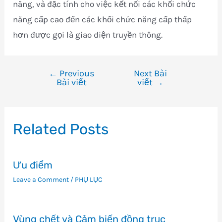
năng, và đặc tính cho việc kết nối các khối chức
năng cấp cao đến các khối chức năng cấp thấp
hơn được gọi là giao diện truyền thông.
←
Previous
Next Bài
Điều
Bài viết
viết
→
hướng
bài
viết
Related Posts
Ưu điểm
Leave a Comment
/
PHỤ LỤC
Vùng chết và Cảm biến đồng trục