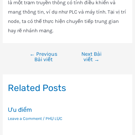
là một trạm truyền thông có tính điều khiển và
mang thông tin, ví dụ như PLC và máy tính. Tại vị trí
node, ta có thể thực hiện chuyển tiếp trung gian
hay rẽ nhánh mạng.
←
Previous
Next Bài
Điều
Bài viết
viết
→
hướng
bài
viết
Related Posts
Ưu điểm
Leave a Comment
/
PHỤ LỤC