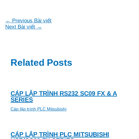
Điều
←
Previous Bài viết
hướng
Next Bài viết
→
bài
viết
Related Posts
CÁP LẬP TRÌNH RS232 SC09 FX & A
SERIES
Cáp lập trình PLC Mitsubishi
CÁP LẬP TRÌNH PLC MITSUBISHI