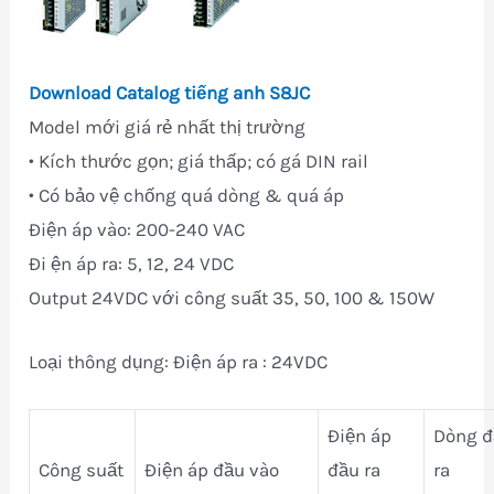
Download
Catalog tiếng anh S8JC
Model mới giá rẻ nhất thị trường
• Kích thước gọn; giá thấp; có gá DIN rail
• Có bảo vệ chống quá dòng & quá áp
Ðiện áp vào: 200-240 VAC
Ði ện áp ra: 5, 12, 24 VDC
Output 24VDC với công suất 35, 50, 100 & 150W
Loại thông dụng: Ðiện áp ra : 24VDC
Điện áp
Dòng đ
Công suất
Điện áp đầu vào
đầu ra
ra