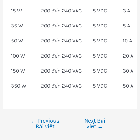
15 W
200 đến 240 VAC
5 VDC
3 A
35 W
200 đến 240 VAC
5 VDC
5 A
50 W
200 đến 240 VAC
5 VDC
10 A
100 W
200 đến 240 VAC
5 VDC
20 A
150 W
200 đến 240 VAC
5 VDC
30 A
350 W
200 đến 240 VAC
5 VDC
50 A
←
Previous
Next Bài
Điều
Bài viết
viết
→
hướng