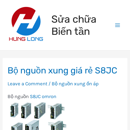
Skip
to
Sửa chữa
content
Biến tần
Mai
Men
Bộ nguồn xung giá rẻ S8JC
Leave a Comment
/
Bộ nguồn xung ổn áp
Bộ nguồn
S8JC omron