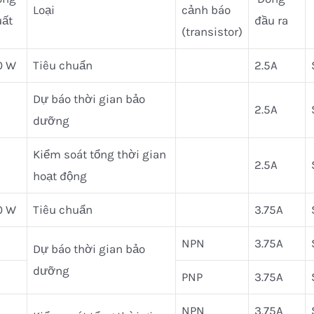
Loại
cảnh báo
uất
đầu ra
(transistor)
0 W
Tiêu chuẩn
2.5A
Dự báo thời gian bảo
2.5A
dưỡng
Kiểm soát tổng thời gian
2.5A
hoạt động
0 W
Tiêu chuẩn
3.75A
NPN
3.75A
Dự báo thời gian bảo
dưỡng
PNP
3.75A
NPN
3.75A