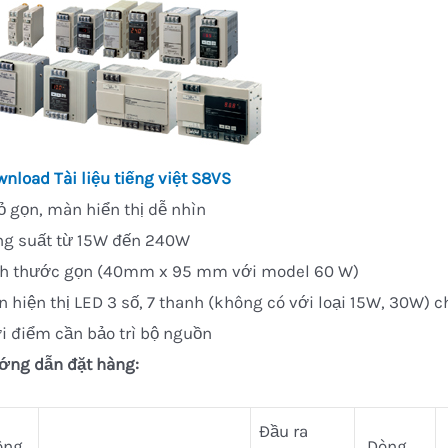
wnload
Tài liệu tiếng việt S8VS
 gọn, màn hiển thị dễ nhìn
ng suất từ 15W đến 240W
ch thước gọn (40mm x 95 mm với model 60 W)
 hiện thị LED 3 số, 7 thanh (không có với loại 15W, 30W) ch
i điểm cần bảo trì bộ nguồn
ớng dẫn đặt hàng:
Đầu ra
ông
Dòng