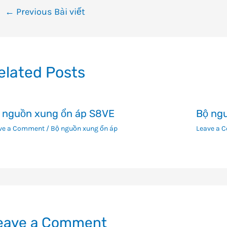
ều
←
Previous Bài viết
ướng
i
ết
elated Posts
 nguồn xung ổn áp S8VE
Bộ ng
ve a Comment
/
Bộ nguồn xung ổn áp
Leave a 
eave a Comment