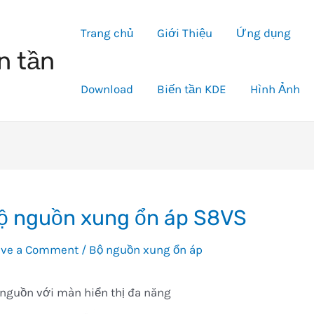
Trang chủ
Giới Thiệu
Ứng dụng
n tần
Download
Biến tần KDE
Hình Ảnh
ộ nguồn xung ổn áp S8VS
ave a Comment
/
Bộ nguồn xung ổn áp
nguồn với màn hiển thị đa năng