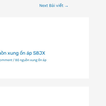
Next Bài viết
→
uồn xung ổn áp S8JX
Comment
/
Bộ nguồn xung ổn áp