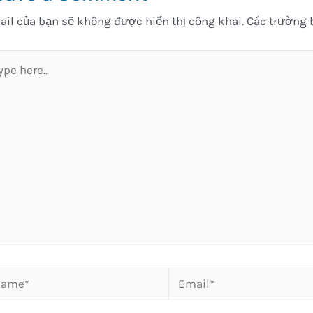
il của bạn sẽ không được hiển thị công khai.
Các trường 
pe
e..
me*
Email*