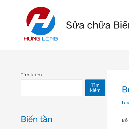
Skip
to
Sửa chữa Biế
content
Tìm kiếm
Tìm
B
kiếm
Le
Biến tần
Bộ 