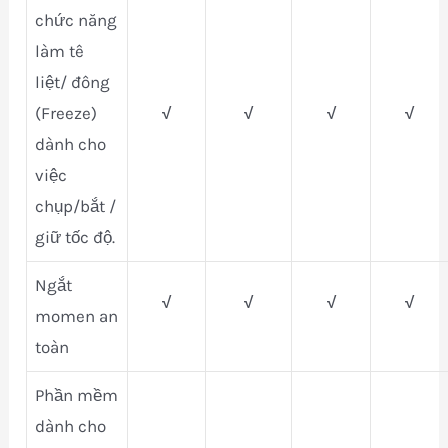
chức năng
làm tê
liệt/ đông
(Freeze)
√
√
√
√
dành cho
việc
chụp/bắt /
giữ tốc độ.
Ngắt
√
√
√
√
momen an
toàn
Phần mềm
dành cho