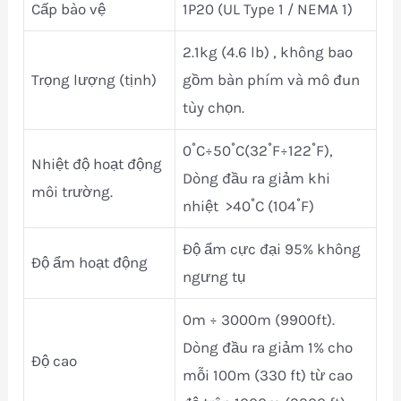
Cấp bào vệ
1P20 (UL Type 1 / NEMA 1)
2.1kg (4.6 lb) , không bao
Trọng lượng (tịnh)
gồm bàn phím và mô đun
tùy chọn.
0˚C÷50˚C(32˚F÷122˚F),
Nhiệt độ hoạt động
Dòng đầu ra giảm khi
môi trường.
nhiệt >40˚C (104˚F)
Độ ẩm cực đại 95% không
Độ ẩm hoạt động
ngưng tụ
0m ÷ 3000m (9900ft).
Dòng đầu ra giảm 1% cho
Độ cao
mỗi 100m (330 ft) từ cao