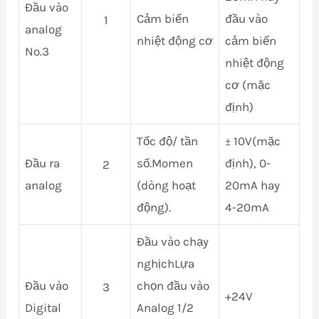
Đầu vào
Cảm biến
đầu vào
1
analog
nhiệt động cơ
cảm biến
No.3
nhiệt động
cơ (mặc
định)
Tốc độ/ tần
± 10V(mặc
Đầu ra
số.Momen
định), 0-
2
analog
(dòng hoạt
20mA hay
động).
4-20mA
Đầu vào chạy
nghịchLựa
Đầu vào
chọn đầu vào
3
+24V
Digital
Analog 1/2