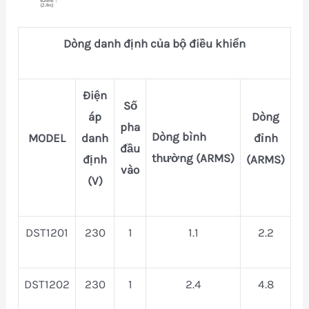
Dòng danh định của bộ điều khiển
Điện
Số
áp
Dòng
pha
Dòng bình
MODEL
danh
đỉnh
đầu
thường (ARMS)
định
(ARMS)
vào
(V)
DST1201
230
1
1.1
2.2
DST1202
230
1
2.4
4.8