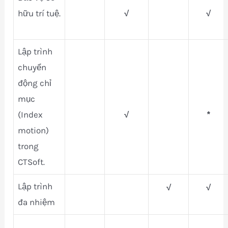
hữu trí tuệ.
√
√
Lập trình
chuyển
động chỉ
mục
(Index
√
*
motion)
trong
CTSoft.
Lập trình
√
√
đa nhiệm