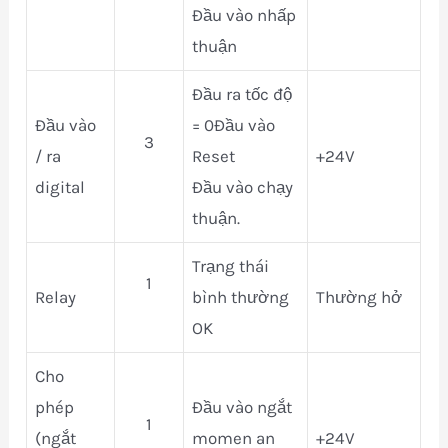
Đầu vào nhấp
thuận
Đầu ra tốc độ
Đầu vào
= 0Đầu vào
3
/ ra
Reset
+24V
digital
Đầu vào chạy
thuận.
Trạng thái
1
Relay
bình thường
Thường hở
OK
Cho
phép
Đầu vào ngắt
1
(ngắt
momen an
+24V