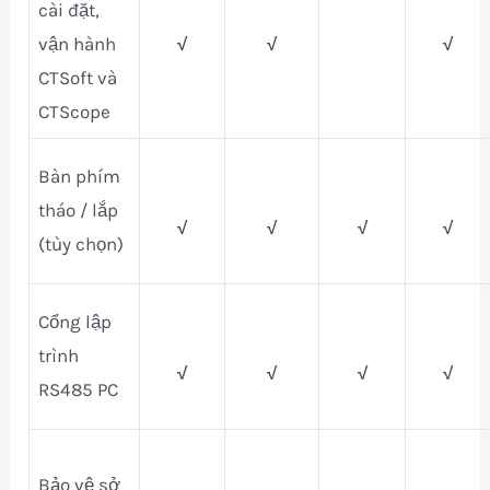
cài đặt,
vận hành
√
√
√
CTSoft và
CTScope
Bàn phím
tháo / lắp
√
√
√
√
(tùy chọn)
Cổng lập
trình
√
√
√
√
RS485 PC
Bảo vệ sở