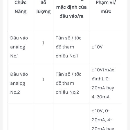
Chức
Số
Phạm vi/
mặc định của
Năng
lượng
mức
đầu vào/ra
Đầu vào
Tần số / tốc
1
analog
độ tham
± 10V
No.1
chiếu No.1
± 10V(mặc
Đầu vào
Tần số / tốc
định), 0-
1
analog
độ tham
20mA hay
No.2
chiếu No.2
4-20mA.
± 10V, 0-
20mA, 4-
20mA hay