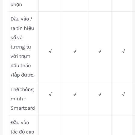
chọn
Đầu vào /
ra tín hiệu
số và
tương tự
√
√
√
√
với trạm
đấu tháo
/lắp được.
Thẻ thông
√
√
√
√
minh –
Smartcard
Đầu vào
tốc độ cao