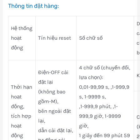
Thông tin đặt hàng:
D
Hệ thống
c
hoạt
Tín hiệu reset
Số chữ số
c
động
b
4 chữ số (chuyển đổi,
Điện-OFF cài
K
lựa chọn):
đặt lại
Thời hạn
0,01-99,99 s, ,1-999,9
(không bao
hoạt
s, 1-9999 s,
gồm-M),
động,
,1-999,9 phút, ,1-
bên ngoài đặt
tích hợp
999,9 giờ, 1-9999
C
lại,
hoạt
giờ,
(
dẫn cài đặt lại,
động
1 giây đến 99 phút 59
2
tự động cài