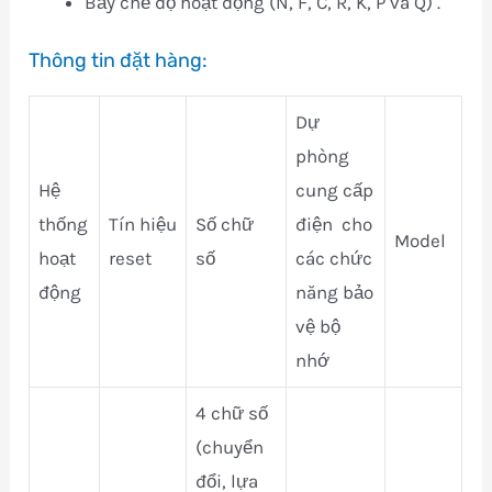
Bảy chế độ hoạt động (N, F, C, R, K, P và Q) .
Thông tin đặt hàng:
Dự
phòng
Hệ
cung cấp
thống
Tín hiệu
Số chữ
điện cho
Model
hoạt
reset
số
các chức
động
năng bảo
vệ bộ
nhớ
4 chữ số
(chuyển
đổi, lựa