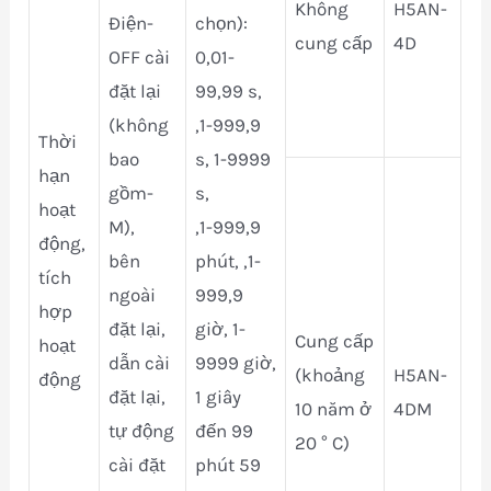
Không
H5AN-
Điện-
chọn):
cung cấp
4D
OFF cài
0,01-
đặt lại
99,99 s,
(không
,1-999,9
Thời
bao
s, 1-9999
hạn
gồm-
s,
hoạt
M),
,1-999,9
động,
bên
phút, ,1-
tích
ngoài
999,9
hợp
đặt lại,
giờ, 1-
Cung cấp
hoạt
dẫn cài
9999 giờ,
(khoảng
H5AN-
động
đặt lại,
1 giây
10 năm ở
4DM
tự động
đến 99
20 ° C)
cài đặt
phút 59