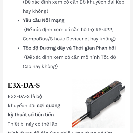
(Để xác định xem có cần Bộ khuyếch đại Kép
hay không)
Yêu cầu Nối mạng
(Để xác định xem có cần hỗ trợ RS-422,
CompoBus/S hoặc Devicenet hay không)
Tốc độ Đường dây và Thời gian Phản hồi
(Để xác định xem có cần mô hình Tốc độ
Cao hay không)
E3X-DA-S
E3X-DA-S là bộ
khuyếch đại
sợi quang
kỹ thuật số tiên tiến
.
Thiết bị này có thể lập
trình được để đáp ứng nhiều ứng dụng dò tìm.