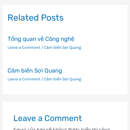
bài
viết
Related Posts
Tổng quan về Công nghệ
Leave a Comment
/
Cảm biến Sợi Quang
Cảm biến Sợi Quang
Leave a Comment
/
Cảm biến Sợi Quang
Leave a Comment
Email của bạn sẽ không được hiển thị công