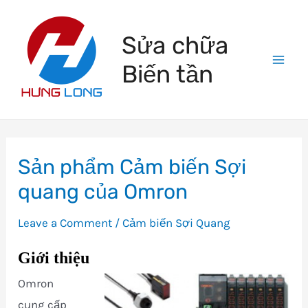
Skip
to
Sửa chữa
content
Biến tần
Mai
Men
Sản phẩm Cảm biến Sợi
quang của Omron
Leave a Comment
/
Cảm biến Sợi Quang
Giới thiệu
Omron
cung cấp