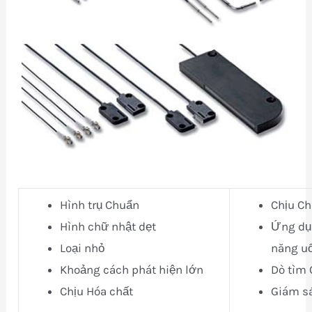
Hình trụ Chuẩn
Chịu C
Hình chữ nhật dẹt
Ứng dụn
Loại nhỏ
năng uố
Khoảng cách phát hiện lớn
Dò tìm 
Chịu Hóa chất
Giám s