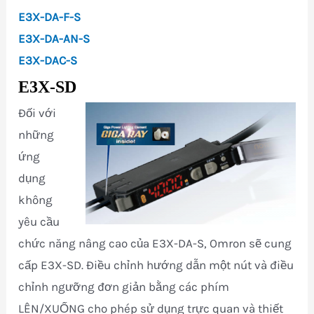
E3X-DA-F-S
E3X-DA-AN-S
E3X-DAC-S
E3X-SD
Đối với
những
ứng
dụng
không
yêu cầu
chức năng nâng cao của E3X-DA-S, Omron sẽ cung
cấp E3X-SD. Điều chỉnh hướng dẫn một nút và điều
chỉnh ngưỡng đơn giản bằng các phím
LÊN/XUỐNG cho phép sử dụng trực quan và thiết