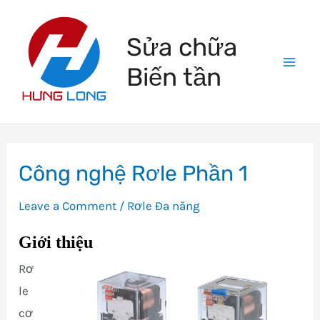
Skip
to
Sửa chữa
content
Biến tần
Mai
Men
Công nghệ Rơle Phần 1
Leave a Comment
/
Rơle Đa năng
Giới thiệu
Rơ
le
cơ