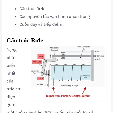
Cấu trúc Rơle
Các nguyên tắc vận hành quan trọng
Cuộn dây và tiếp điểm
Cấu trúc Rơle
Dạng
phổ
biến
nhất
của
rơle cơ
điện
gồm
một cuộn dây điện được cuốn trên một lõi sắt