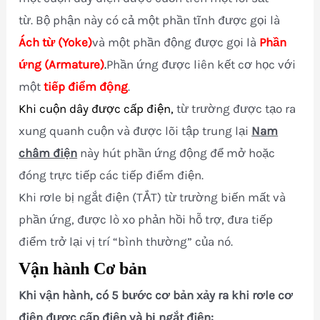
từ.
Bộ phận này có cả một phần tĩnh được gọi là
Ách từ (Yoke)
và một phần động được gọi là
Phần
ứng (Armature)
.
Phần ứng được liên kết cơ học với
một
tiếp điểm động
.
Khi cuộn dây được cấp điện,
từ trường được tạo ra
xung quanh cuộn và được lõi tập trung lại
Nam
châm điện
này hút
phần ứng động để mở hoặc
đóng trực tiếp các tiếp điểm điện.
Khi rơle bị ngắt điện (TẮT) từ trường biến mất và
phần ứng, được lò xo phản hồi hỗ trợ, đưa tiếp
điểm trở lại vị trí “bình thường” của nó.
Vận hành Cơ bản
Khi vận hành, có 5 bước cơ bản xảy ra khi rơle cơ
điện được cấp điện và bị ngắt điện: