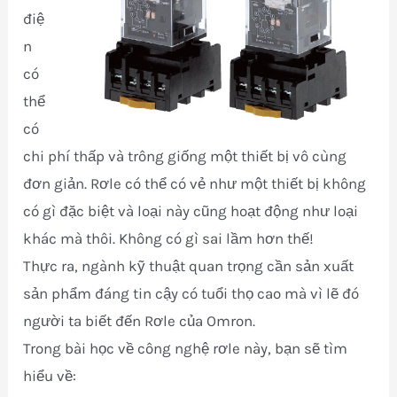
điệ
n
có
thể
có
chi phí thấp và trông giống một thiết bị vô cùng
đơn giản. Rơle có thể có vẻ như một thiết bị không
có gì đặc biệt và loại này cũng hoạt động như loại
khác mà thôi. Không có gì sai lầm hơn thế!
Thực ra, ngành kỹ thuật quan trọng cần sản xuất
sản phẩm đáng tin cậy có tuổi thọ cao mà vì lẽ đó
người ta biết đến Rơle của Omron.
Trong bài học về công nghệ rơle này, bạn sẽ tìm
hiểu về: