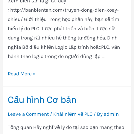
Xem biến tần là gì tại đây
: http://banbientan.com/truyen-dong-dien-xoay-
chieu/ Giới thiệu Trong học phần này, bạn sẽ tìm
hiểu lý do PLC được phát triển và hiện được sử
dụng trong rất nhiều hệ thống tự động hóa. Định
nghĩa Bộ điều khiển Logic Lập trình hoặcPLC, vận
hành theo logic trong do người dùng lập …
PLC
Read More »
là
gì?
Cấu hình Cơ bản
Leave a Comment
/
Khái niệm về PLC
/ By
admin
Tổng quan Hãy nghĩ về lý do tại sao bạn mang theo