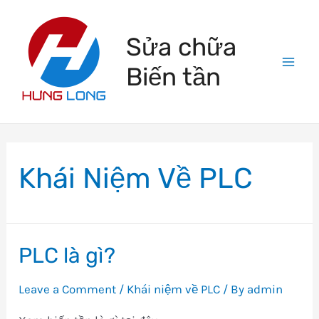
Skip
to
Sửa chữa
content
Biến tần
Mai
Men
Khái Niệm Về PLC
PLC là gì?
Leave a Comment
/
Khái niệm về PLC
/ By
admin