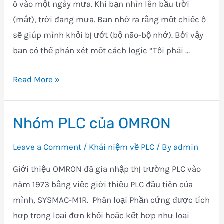
ô vào một ngày mưa. Khi bạn nhìn lên bầu trời
(mắt), trời đang mưa. Bạn nhớ ra rằng một chiếc ô
sẽ giúp mình khỏi bị ướt (bộ não-bộ nhớ). Bởi vậy
bạn có thể phán xét một cách logic “Tôi phải …
Cấu
Read More »
hình
Cơ
Nhóm PLC của OMRON
bản
Leave a Comment
/
Khái niệm về PLC
/ By
admin
Giới thiệu OMRON đã gia nhập thị trường PLC vào
năm 1973 bằng việc giới thiệu PLC đầu tiên của
mình, SYSMAC-M1R. Phân loại Phần cứng được tích
hợp trong loại đơn khối hoặc kết hợp như loại