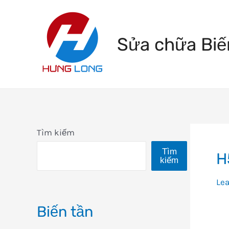
Skip
to
Sửa chữa Biế
content
Tìm kiếm
Tìm
H
kiếm
Le
Biến tần