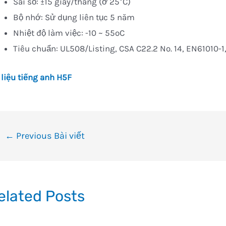
Sai số: ±15 giây/tháng (ở 25°C)
Bộ nhớ: Sử dụng liên tục 5 năm
Nhiệt độ làm việc: -10 ~ 55oC
Tiêu chuẩn: UL508/Listing, CSA C22.2 No. 14, EN61010-
 liệu tiếng anh H5F
ều
←
Previous Bài viết
ướng
i
ết
elated Posts