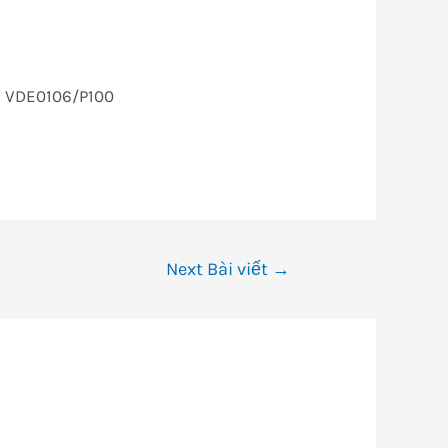
1, VDE0106/P100
Next Bài viết
→