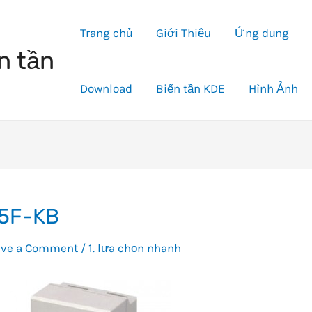
Trang chủ
Giới Thiệu
Ứng dụng
n tần
Download
Biến tần KDE
Hình Ảnh
5F-KB
ave a Comment
/
1. lựa chọn nhanh