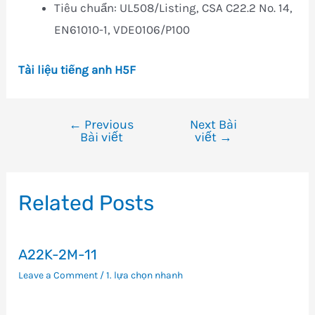
Tiêu chuẩn: UL508/Listing, CSA C22.2 No. 14,
EN61010-1, VDE0106/P100
Tài liệu tiếng anh H5F
←
Previous
Next Bài
Điều
Bài viết
viết
→
hướng
bài
viết
Related Posts
A22K-2M-11
Leave a Comment
/
1. lựa chọn nhanh