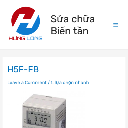
Skip
to
Sửa chữa
content
Biến tần
Mai
Men
H5F-FB
Leave a Comment
/
1. lựa chọn nhanh