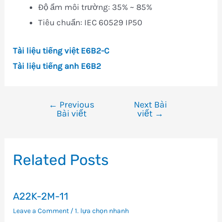
Độ ẩm môi trường: 35% ~ 85%
Tiêu chuẩn: IEC 60529 IP50
Tài liệu tiếng việt E6B2-C
Tài liệu tiếng anh E6B2
←
Previous
Next Bài
Điều
Bài viết
viết
→
hướng
bài
viết
Related Posts
A22K-2M-11
Leave a Comment
/
1. lựa chọn nhanh