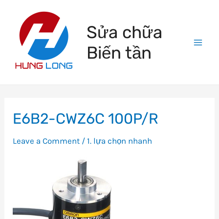
Skip
to
Sửa chữa
content
Biến tần
Mai
Men
E6B2-CWZ6C 100P/R
Leave a Comment
/
1. lựa chọn nhanh