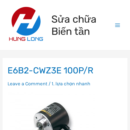
Skip
to
Sửa chữa
content
Biến tần
Mai
Men
E6B2-CWZ3E 100P/R
Leave a Comment
/
1. lựa chọn nhanh