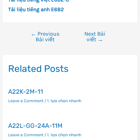
Tài liệu tiếng anh E6B2
←
Previous
Next Bài
Điều
Bài viết
viết
→
hướng
bài
viết
Related Posts
A22K-2M-11
Leave a Comment
/
1. lựa chọn nhanh
A22L-GG-24A-11M
Leave a Comment
/
1. lựa chọn nhanh