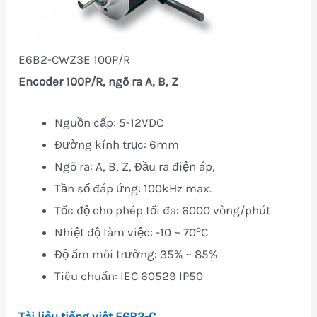
E6B2-CWZ3E 100P/R
Encoder 100P/R, ngõ ra A, B, Z
Nguồn cấp: 5-12VDC
Đường kính trục: 6mm
Ngõ ra: A, B, Z, Đầu ra điện áp,
Tần số đáp ứng: 100kHz max.
Tốc độ cho phép tối đa: 6000 vòng/phút
o
Nhiệt độ làm việc: -10 ~ 70
C
Độ ẩm môi trường: 35% ~ 85%
Tiêu chuẩn: IEC 60529 IP50
Tài liệu tiếng việt E6B2-C