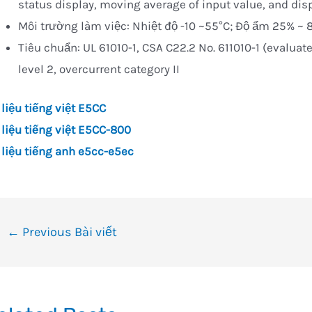
status display, moving average of input value, and dis
Môi trường làm việc: Nhiệt độ -10 ~55°C; Độ ẩm 25% ~
Tiêu chuẩn: UL 61010-1, CSA C22.2 No. 611010-1 (evaluated
level 2, overcurrent category II
 liệu tiếng việt E5CC
 liệu tiếng việt E5CC-800
 liệu tiếng anh e5cc-e5ec
ều
←
Previous Bài viết
ướng
i
ết