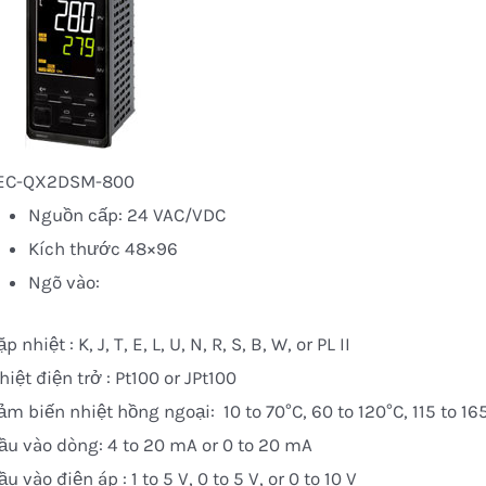
EC-QX2DSM-800
Nguồn cấp: 24 VAC/VDC
Kích thước 48×96
Ngõ vào:
ặp nhiệt : K, J, T, E, L, U, N, R, S, B, W, or PL II
hiệt điện trở : Pt100 or JPt100
ảm biến nhiệt hồng ngoại: 10 to 70°C, 60 to 120°C, 115 to 16
ầu vào dòng: 4 to 20 mA or 0 to 20 mA
ầu vào điện áp : 1 to 5 V, 0 to 5 V, or 0 to 10 V