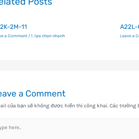
elated Posts
2K-2M-11
A22L-
ve a Comment
/
1. lựa chọn nhanh
Leave a 
eave a Comment
il của bạn sẽ không được hiển thị công khai.
Các trường 
pe
e..