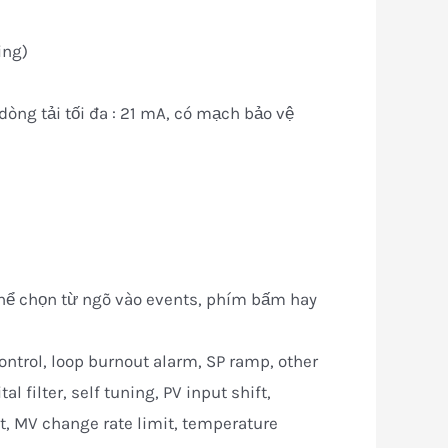
ing)
 dòng tải tối đa : 21 mA, có mạch bảo vệ
thể chọn từ ngõ vào events, phím bấm hay
ntrol, loop burnout alarm, SP ramp, other
l filter, self tuning, PV input shift,
ot, MV change rate limit, temperature