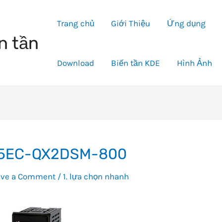
Trang chủ
Giới Thiệu
Ứng dụng
n tần
Download
Biến tần KDE
Hình Ảnh
5EC-QX2DSM-800
ave a Comment
/
1. lựa chọn nhanh