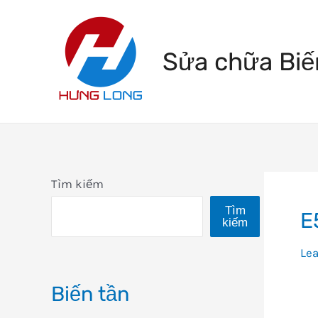
Skip
to
Sửa chữa Biế
content
Tìm kiếm
Tìm
E
kiếm
Le
Biến tần