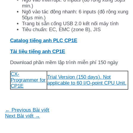
min.)
Ngõ vào tác động nhanh: 6 inputs (độ rộng xung
50µs min.)
Trang bị sẵn cổng USB 2.0 kết nối máy tính
Tiêu chuẩn: EC, EMC (zone B), JIS
Catalog tiếng anh PLC CP1E
Tài liệu tiếng anh CP1E
Download phần mềm lập trình miễn phí 150 ngày
CX-
Trial Version (150 days). Not
Programmer for
applicable to 60 I/O-point CPU Unit.
CP1E
Điều
←
Previous Bài viết
hướng
Next Bài viết
→
bài
viết