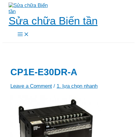
Skip
to
content
Sửa chữa Biến tần
Main
Menu
CP1E-E30DR-A
Leave a Comment
/
1. lựa chọn nhanh