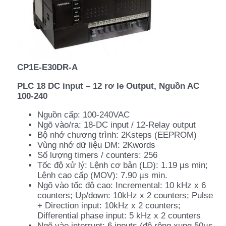
CP1E-E30DR-A
PLC 18 DC input – 12 rơ le Output, Nguồn AC
100-240
Nguồn cấp: 100-240VAC
Ngõ vào/ra: 18-DC input / 12-Relay output
Bộ nhớ chương trình: 2Ksteps (EEPROM)
Vùng nhớ dữ liệu DM: 2Kwords
Số lượng timers / counters: 256
Tốc độ xử l‎ý: Lệnh cơ bản (LD): 1.19 µs min;
Lệnh cao cấp (MOV): 7.90 µs min.
Ngõ vào tốc độ cao: Incremental: 10 kHz x 6
counters; Up/down: 10kHz x 2 counters; Pulse
+ Direction input: 10kHz x 2 counters;
Differential phase input: 5 kHz x 2 counters
Ngõ vào interrupt: 6 inputs (độ rộng xung 50µs