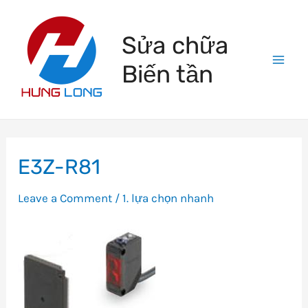
Skip
to
Sửa chữa
content
Biến tần
Mai
Men
E3Z-R81
Leave a Comment
/
1. lựa chọn nhanh