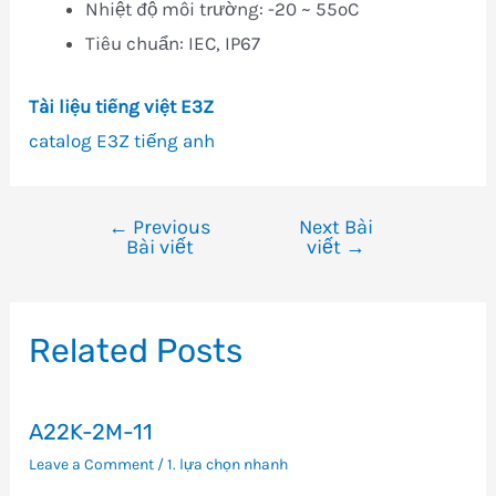
Nhiệt độ môi trường: -20 ~ 55oC
Tiêu chuẩn: IEC, IP67
Tài liệu tiếng việt E3Z
catalog E3Z tiếng anh
←
Previous
Next Bài
Điều
Bài viết
viết
→
hướng
bài
viết
Related Posts
A22K-2M-11
Leave a Comment
/
1. lựa chọn nhanh