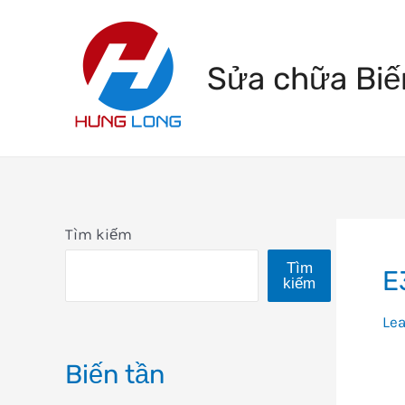
Skip
to
Sửa chữa Biế
content
Tìm kiếm
Tìm
E
kiếm
Le
Biến tần