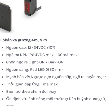
ại phản xạ gương 4m, NPN
Nguồn cấp: 12~24VDC ±10%
Ngõ ra: NPN, 26.4VDC max., 100mA max.
Chọn ngõ ra Light-ON / Dark-ON
Nguồn sáng: Red LED (660 nm)
Mạch bảo vệ: Ngược cực nguồn cấp, ngõ ra; ngắn mạch
Thời gian đáp ứng: 1ms max.
Biến trở điều chỉnh độ nhậy
Ổn định với ánh sáng môi trường: Đèn huỳnh quang: 3,0