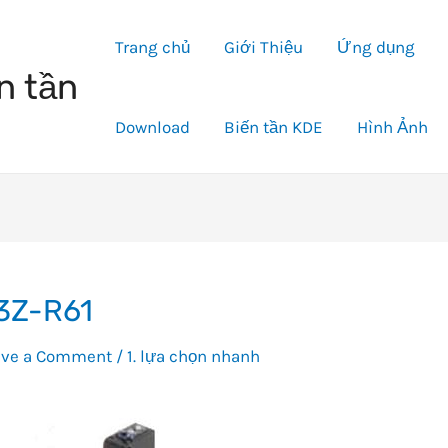
Trang chủ
Giới Thiệu
Ứng dụng
n tần
Download
Biến tần KDE
Hình Ảnh
3Z-R61
ave a Comment
/
1. lựa chọn nhanh