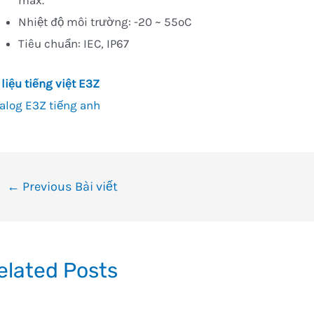
max.
Nhiệt độ môi trường: -20 ~ 55oC
Tiêu chuẩn: IEC, IP67
 liệu tiếng việt E3Z
alog E3Z tiếng anh
ều
←
Previous Bài viết
ướng
i
ết
elated Posts