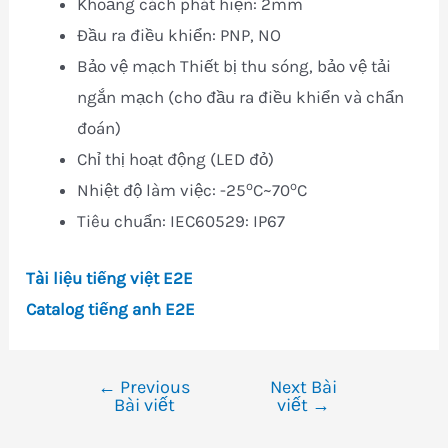
Khoảng cách phát hiện: 2mm
Đầu ra điều khiển: PNP, NO
Bảo vệ mạch Thiết bị thu sóng, bảo vệ tải
ngắn mạch (cho đầu ra điều khiển và chẩn
đoán)
Chỉ thị hoạt động (LED đỏ)
o
o
Nhiệt độ làm việc: -25
C~70
C
Tiêu chuẩn: IEC60529: IP67
Tài liệu tiếng việt E2E
Catalog tiếng anh E2E
←
Previous
Next Bài
Điều
Bài viết
viết
→
hướng