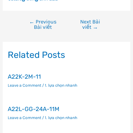
←
Previous
Next Bài
Điều
Bài viết
viết
→
hướng
bài
viết
Related Posts
A22K-2M-11
Leave a Comment
/
1. lựa chọn nhanh
A22L-GG-24A-11M
Leave a Comment
/
1. lựa chọn nhanh