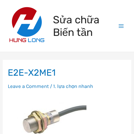
Skip
to
Sửa chữa
content
Biến tần
Mai
Men
E2E-X2ME1
Leave a Comment
/
1. lựa chọn nhanh