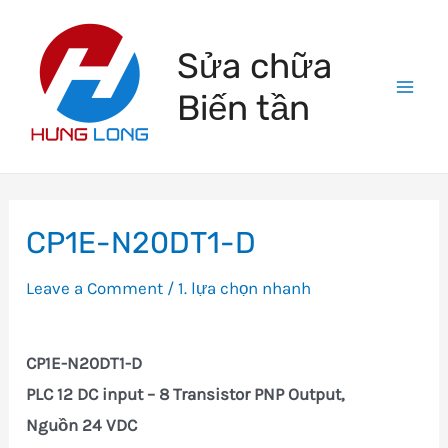
Skip
to
Sửa chữa
content
Biến tần
Mai
Men
CP1E-N20DT1-D
Leave a Comment
/
1. lựa chọn nhanh
CP1E-N20DT1-D
PLC 12 DC input – 8 Transistor PNP Output,
Nguồn 24 VDC