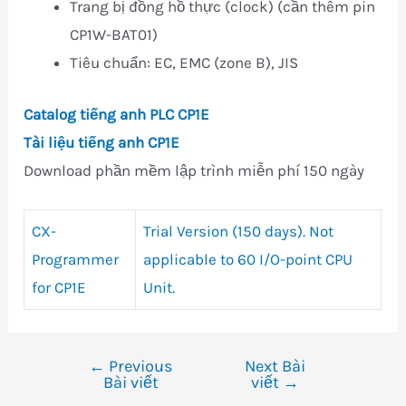
Trang bị đồng hồ thực (clock) (cần thêm pin
CP1W-BAT01)
Tiêu chuẩn: EC, EMC (zone B), JIS
Catalog tiếng anh PLC CP1E
Tài liệu tiếng anh CP1E
Download phần mềm lập trình miễn phí 150 ngày
CX-
Trial Version (150 days). Not
Programmer
applicable to 60 I/O-point CPU
for CP1E
Unit.
←
Previous
Next Bài
Điều
Bài viết
viết
→
hướng