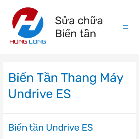
Skip
to
Sửa chữa
content
Biến tần
Mai
Men
Biến Tần Thang Máy
Undrive ES
Biến tần Undrive ES