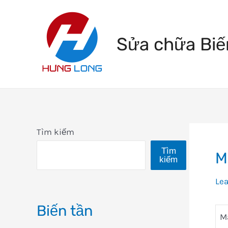
Skip
to
Sửa chữa Biế
content
Tìm kiếm
Tìm
M
kiếm
Le
Biến tần
M