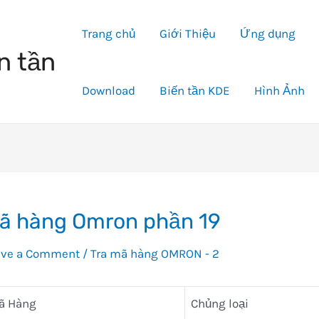
Trang chủ
Giới Thiệu
Ứng dụng
n tần
Download
Biến tần KDE
Hình Ảnh
ã hàng Omron phần 19
ave a Comment
/
Tra mã hàng OMRON - 2
ã Hàng
Chủng loại