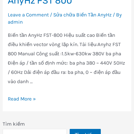
AnyHz FST 800
Leave a Comment
/
Sửa chữa Biến Tần AnyHz
/ By
admin
Biến tần AnyHz FST-800 Hiệu suất cao Biến tần
điều khiển vector vòng lặp kín. Tài liệu:Anyhz FST
800 Manual Công suất :1.5kw-630kw 380V ba pha
Điện áp / tần số định mức: ba pha 380 ~ 440V 50Hz
/ 60Hz Dải điện áp đầu ra: ba pha, 0 ~ điện áp đầu
vào danh …
Sửa
Read More »
chữa
mua
Tìm kiếm
bán