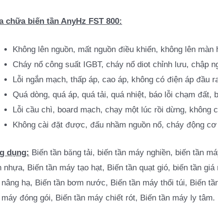
a chữa biến tần AnyHz FST 800:
Không lên nguồn, mất nguồn điều khiển, không lên màn 
Cháy nổ công suất IGBT, cháy nổ diot chỉnh lưu, chập n
Lỗi ngắn mạch, thấp áp, cao áp, không có điện áp đầu r
Quá dòng, quá áp, quá tải, quá nhiệt, báo lỗi chạm đất, 
Lỗi cầu chì, board mạch, chạy một lúc rồi dừng, không c
Không cài đặt được, đấu nhầm nguồn nổ, cháy động cơ
g dụng:
Biến tần băng tải, biến tần máy nghiền, biến tần má
 nhựa, Biến tần máy tạo hạt, Biến tần quạt gió, biến tần giá 
 nâng hạ, Biến tần bơm nước, Biến tần máy thổi túi, Biến tầ
 máy đóng gói, Biến tần máy chiết rót, Biến tần máy ly tâm.