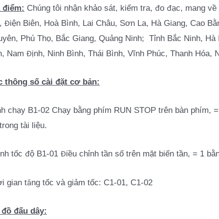
 điểm:
Chúng tôi nhận khảo sát, kiểm tra, đo đạc, mang về 
, Điện Biên, Hoà Bình, Lai Châu, Sơn La, Hà Giang, Cao B
yên, Phú Thọ, Bắc Giang, Quảng Ninh; Tỉnh Bắc Ninh, Hà
, Nam Định, Ninh Bình, Thái Bình, Vĩnh Phúc, Thanh Hóa, 
 thông số cài đặt cơ bản:
h chạy B1-02 Chạy bằng phím RUN STOP trên bàn phím, = 1
trong tài liệu.
nh tốc độ B1-01 Điều chỉnh tần số trên mặt biến tần, = 1 bằ
i gian tăng tốc và giảm tốc: C1-01, C1-02
 đồ đấu dây: