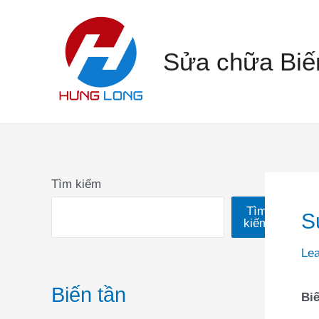
Skip
to
Sửa chữa Biế
content
Tìm kiếm
Tìm
S
kiếm
Le
Biến tần
Biế