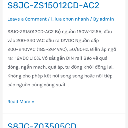
S8JC-ZS15012CD-AC2
Leave a Comment
/
1. lựa chọn nhanh
/ By
admin
S8JC-ZS15012CD-AC2 Bộ nguồn 150W-12.5A, đầu
vào 200-240 VAC đầu ra 12VDC Nguồn cấp
200~240VAC (185~264VAC), 50/60Hz. Điện áp ngỏ
ra: 12VDC ±10%. Vỏ sắt gắn DIN rail Bảo vệ quá
dòng, ngắn mạch, quá áp, tự động khởi động lại.
Không cho phép kết nối song song hoặc nối tiếp
các nguồn cùng công suất …
S8JC-
Read More »
ZS15012CD-
AC2
S8JC-Z03505CD