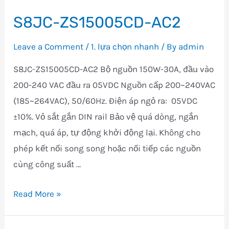
S8JC-ZS15005CD-AC2
Leave a Comment
/
1. lựa chọn nhanh
/ By
admin
S8JC-ZS15005CD-AC2 Bộ nguồn 150W-30A, đầu vào
200-240 VAC đầu ra 05VDC Nguồn cấp 200~240VAC
(185~264VAC), 50/60Hz. Điện áp ngỏ ra: 05VDC
±10%. Vỏ sắt gắn DIN rail Bảo vệ quá dòng, ngắn
mạch, quá áp, tự động khởi động lại. Không cho
phép kết nối song song hoặc nối tiếp các nguồn
cùng công suất …
S8JC-
Read More »
ZS15005CD-
AC2