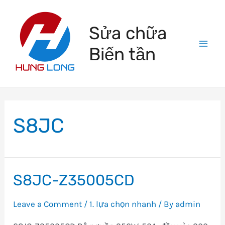
Skip
to
Sửa chữa
content
Biến tần
Mai
Men
S8JC
S8JC-Z35005CD
Leave a Comment
/
1. lựa chọn nhanh
/ By
admin