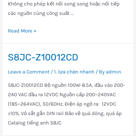
Không cho phép kết nối song song hoặc nối tiếp
các nguồn cùng công suất …
S8JC-
Read More »
ZS35005CD-
AC2
S8JC-Z10012CD
Leave a Comment
/
1. lựa chọn nhanh
/ By
admin
S8JC-Z10012CD Bộ nguồn 100W-8.5A, đầu vào 200-
240 VAC đầu ra 12VDC Nguồn cấp 200~240VAC
(185~264VAC), 50/60Hz. Điện áp ngỏ ra: 12VDC
±10%. Vỏ sắt gắn DIN rail Bảo vệ quá dòng, quá áp
Catalog tiếng anh S8JC