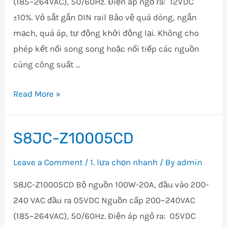
(185~264VAC), 50/60Hz. Điện áp ngỏ ra: 12VDC
±10%. Vỏ sắt gắn DIN rail Bảo vệ quá dòng, ngắn
mạch, quá áp, tự động khởi động lại. Không cho
phép kết nối song song hoặc nối tiếp các nguồn
cùng công suất …
S8JC-
Read More »
ZS10005CD-
AC2
S8JC-Z10005CD
Leave a Comment
/
1. lựa chọn nhanh
/ By
admin
S8JC-Z10005CD Bộ nguồn 100W-20A, đầu vào 200-
240 VAC đầu ra 05VDC Nguồn cấp 200~240VAC
(185~264VAC), 50/60Hz. Điện áp ngỏ ra: 05VDC