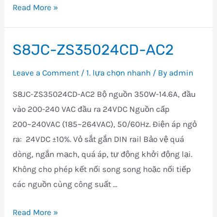
S8JC-
Read More »
ZS05012CD-
AC2
S8JC-ZS35024CD-AC2
Leave a Comment
/
1. lựa chọn nhanh
/ By
admin
S8JC-ZS35024CD-AC2 Bộ nguồn 350W-14.6A, đầu
vào 200-240 VAC đầu ra 24VDC Nguồn cấp
200~240VAC (185~264VAC), 50/60Hz. Điện áp ngỏ
ra: 24VDC ±10%. Vỏ sắt gắn DIN rail Bảo vệ quá
dòng, ngắn mạch, quá áp, tự động khởi động lại.
Không cho phép kết nối song song hoặc nối tiếp
các nguồn cùng công suất …
S8JC-
Read More »