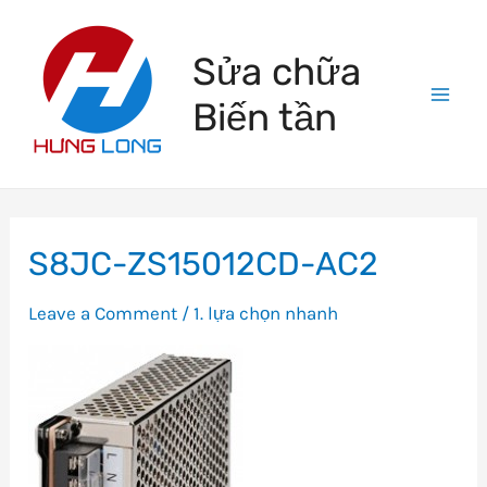
Skip
to
Sửa chữa
content
Biến tần
Mai
Men
S8JC-ZS15012CD-AC2
Leave a Comment
/
1. lựa chọn nhanh