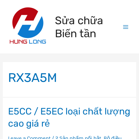
Skip
to
Sửa chữa
content
Biến tần
Mai
Men
RX3A5M
E5CC / E5EC loại chất lượng
cao giá rẻ
Leave a Comment
/
2.Sản phẩm nổi bật
,
Bộ điều