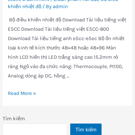
khiển nhiệt độ
/ By
admin
Bộ điều khiển nhiệt độ Download Tài liệu tiếng việt
E5CC Download Tài liệu tiếng việt E5CC-800
Download Tài liệu tiếng anh e5cc-e5ec Bộ ổn nhiệt
loại kinh tế kích thước 48×48 hoặc 48×96 Màn
hình LCD hiển thị LED trắng sáng cao 15.2mm rỏ
ràng Ngỏ vào đa chức năng: Thermocouple, Pt100,
Analog dòng áp DC, hồng …
E5CC
Read More »
/
E5EC
Tìm kiếm
loại
Tìm kiếm
chất