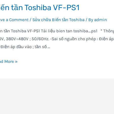
iến tần Toshiba VF-PS1
ave a Comment
/
Sửa chữa Biến tần Toshiba
/ By
admin
n tần Toshiba VF-PS1 Tài liệu bien tan toshiba_ps1 * Thôn
V, 380V÷480V ; 50/60Hz. -Sai số nguồn cho phép : Điện áp +1
 Điện áp đầu vào ; tần số …
ến
ad More »
hiba