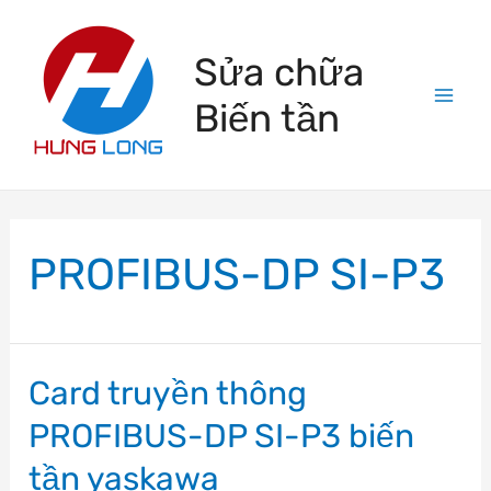
Skip
to
Sửa chữa
content
Biến tần
Mai
Men
PROFIBUS-DP SI-P3
Card truyền thông
PROFIBUS-DP SI-P3 biến
tần yaskawa