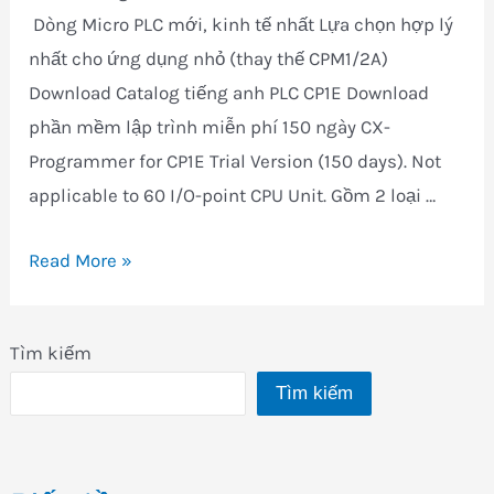
Dòng Micro PLC mới, kinh tế nhất Lựa chọn hợp lý
nhất cho ứng dụng nhỏ (thay thế CPM1/2A)
Download Catalog tiếng anh PLC CP1E Download
phần mềm lập trình miễn phí 150 ngày CX-
Programmer for CP1E Trial Version (150 days). Not
applicable to 60 I/O-point CPU Unit. Gồm 2 loại …
CP1E
Read More »
–
Dòng
Tìm kiếm
Micro
Tìm kiếm
PLC
mới,
kinh