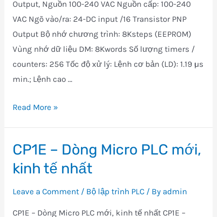
Output, Nguồn 100-240 VAC Nguồn cấp: 100-240
VAC Ngõ vào/ra: 24-DC input /16 Transistor PNP
Output Bộ nhớ chương trình: 8Ksteps (EEPROM)
Vùng nhớ dữ liệu DM: 8Kwords Số lượng timers /
counters: 256 Tốc độ xử l‎ý: Lệnh cơ bản (LD): 1.19 µs
min.; Lệnh cao …
CP1E-
Read More »
N40DT1-
A
CP1E – Dòng Micro PLC mới,
kinh tế nhất
Leave a Comment
/
Bộ lập trình PLC
/ By
admin
CP1E – Dòng Micro PLC mới, kinh tế nhất CP1E –