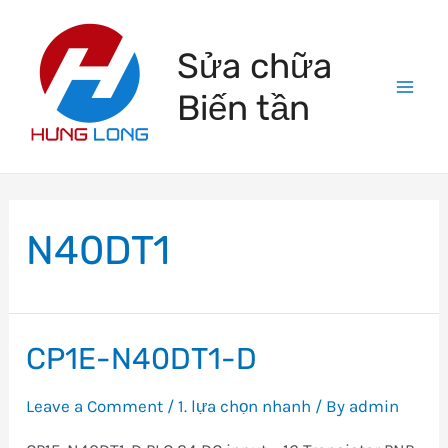
Skip
to
Sửa chữa
content
Biến tần
Mai
Men
N40DT1
CP1E-N40DT1-D
Leave a Comment
/
1. lựa chọn nhanh
/ By
admin