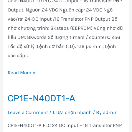
CP1E-N40DT1-D PLC 24 DC input – 16 Transistor PNP
Output, Nguồn 24 VDC Nguồn cấp: 24 VDC Ngõ
vào/ra: 24-DC input /16 Transistor PNP Output Bộ
nhớ chương trình: 8Ksteps (EEPROM) Vùng nhớ dữ
liệu DM: 8Kwords Số lượng timers / counters: 256
Tốc độ xử l‎ý: Lệnh cơ bản (LD): 1.19 µs min.; Lệnh
cao cấp …
CP1E-
Read More »
N40DT1-
D
CP1E-N40DT1-A
Leave a Comment
/
1. lựa chọn nhanh
/ By
admin
CP1E-N40DT1-A PLC 24 DC input – 16 Transistor PNP