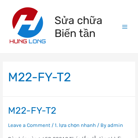
Skip
to
Sửa chữa
content
Biến tần
Mai
Men
M22-FY-T2
M22-FY-T2
Leave a Comment
/
1. lựa chọn nhanh
/ By
admin