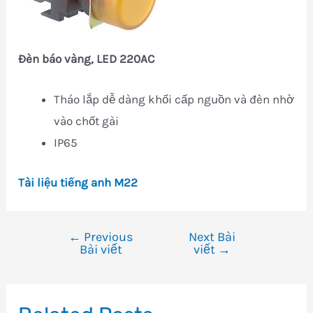
Đèn báo vàng, LED 220AC
Tháo lắp dễ dàng khối cấp nguồn và đèn nhờ
vào chốt gài
IP65
Tài liệu tiếng anh M22
←
Previous
Next Bài
Điều
Bài viết
viết
→
hướng
bài
viết