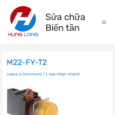
Skip
to
Sửa chữa
content
Biến tần
Mai
Men
M22-FY-T2
Leave a Comment
/
1. lựa chọn nhanh