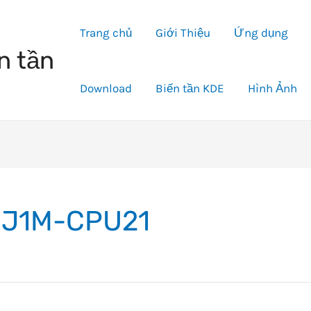
Trang chủ
Giới Thiệu
Ứng dụng
n tần
Download
Biến tần KDE
Hình Ảnh
J1M-CPU21