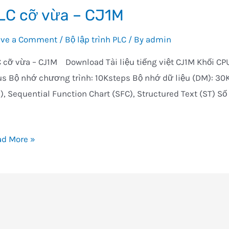
LC cỡ vừa – CJ1M
ave a Comment
/
Bộ lập trình PLC
/ By
admin
 cỡ vừa – CJ1M Download Tài liệu tiếng việt CJ1M Khối CPU
µs Bộ nhớ chương trình: 10Ksteps Bộ nhớ dữ liệu (DM): 30K
), Sequential Function Chart (SFC), Structured Text (ST) Số
C
ad More »
a
1M