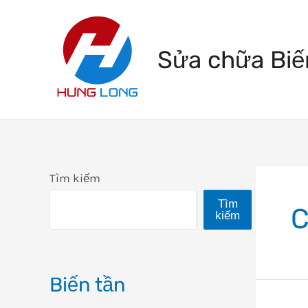
Skip
to
Sửa chữa Biế
content
Tìm kiếm
Tìm
C
kiếm
Biến tần