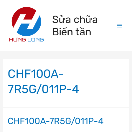
Skip
to
Sửa chữa
content
Biến tần
Mai
Men
CHF100A-
7R5G/011P-4
CHF100A-7R5G/011P-4