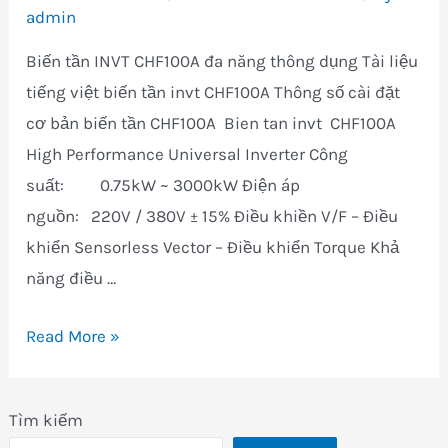
admin
Biến tần INVT CHF100A đa năng thông dụng Tài liệu
tiếng việt biến tần invt CHF100A Thông số cài đặt
cơ bản biến tần CHF100A Bien tan invt CHF100A
High Performance Universal Inverter Công
suất: 0.75kW ~ 3000kW Điện áp
nguồn: 220V / 380V ± 15% Điều khiền V/F – Điều
khiển Sensorless Vector – Điều khiển Torque Khả
năng điều …
Biến
Read More »
tần
invt
Tìm kiếm
CHF100A