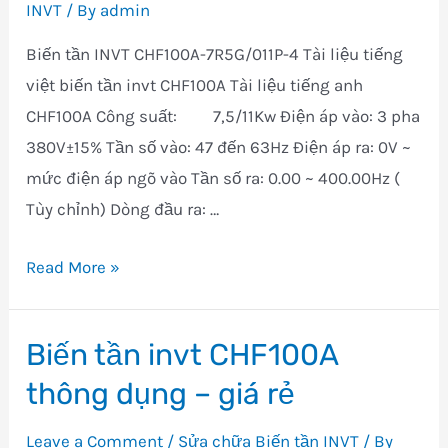
INVT
/ By
admin
Biến tần INVT CHF100A-7R5G/011P-4 Tài liệu tiếng
việt biến tần invt CHF100A Tài liệu tiếng anh
CHF100A Công suất: 7,5/11Kw Điện áp vào: 3 pha
380V±15% Tần số vào: 47 đến 63Hz Điện áp ra: 0V ~
mức điện áp ngõ vào Tần số ra: 0.00 ~ 400.00Hz (
Tùy chỉnh) Dòng đầu ra: …
CHF100A-
Read More »
7R5G/011P-
4
Biến tần invt CHF100A
thông dụng – giá rẻ
Leave a Comment
/
Sửa chữa Biến tần INVT
/ By