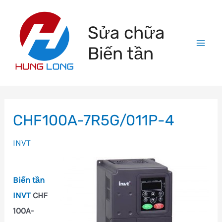
Skip
to
Sửa chữa
content
Biến tần
Mai
Men
CHF100A-7R5G/011P-4
INVT
Biến tần
INVT
CHF
100A-