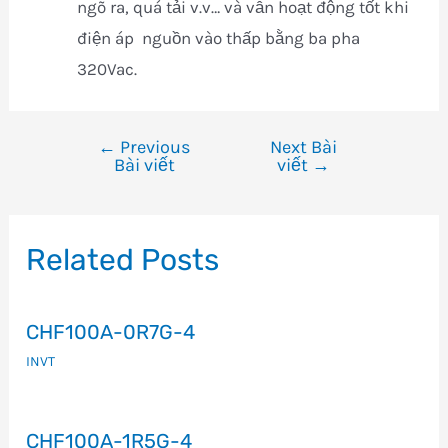
ngõ ra, quá tải v.v… và vẫn hoạt động tốt khi
điện áp nguồn vào thấp bằng ba pha
320Vac.
←
Previous
Next Bài
Điều
Bài viết
viết
→
hướng
bài
viết
Related Posts
CHF100A-0R7G-4
INVT
CHF100A-1R5G-4