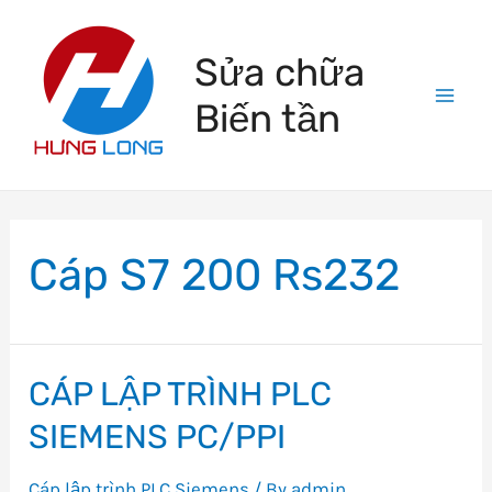
Skip
to
Sửa chữa
content
Biến tần
Mai
Men
Cáp S7 200 Rs232
CÁP LẬP TRÌNH PLC
SIEMENS PC/PPI
Cáp lập trình PLC Siemens
/ By
admin