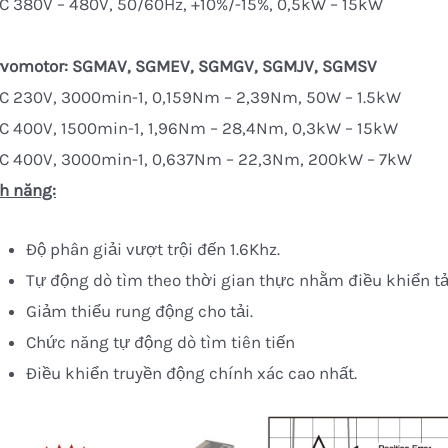
C 380V – 480V, 50/60Hz, +10%/-15%, 0,5kW – 15kW
rvomotor: SGMAV, SGMEV, SGMGV, SGMJV, SGMSV
AC 230V, 3000min-1, 0,159Nm – 2,39Nm, 50W – 1.5kW
C 400V, 1500min-1, 1,96Nm – 28,4Nm, 0,3kW – 15kW
AC 400V, 3000min-1, 0,637Nm – 22,3Nm, 200kW – 7kW
h năng:
Độ phân giải vượt trội đến 1.6Khz.
Tự động dò tìm theo thời gian thực nhằm điều khiển tả
Giảm thiểu rung động cho tải.
Chức năng tự động dò tìm tiên tiến
Điều khiển truyền động chính xác cao nhất.