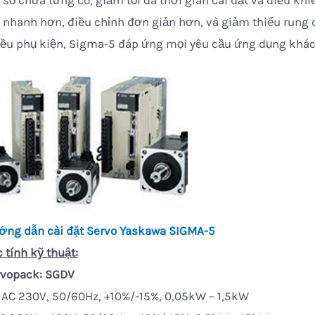
 số chưa từng có, giảm tối đa thời gian cài đặt và điều kh
 nhanh hơn, điều chỉnh đơn giản hơn, và giảm thiểu rung đ
ều phụ kiện, Sigma-5 đáp ứng mọi yêu cầu ứng dụng khác
ớng dẫn cài đặt Servo Yaskawa SIGMA-5
 tính kỹ thuật:
rvopack: SGDV
 AC 230V, 50/60Hz, +10%/-15%, 0,05kW – 1,5kW