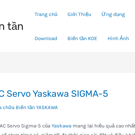
Trang chủ
Giới Thiệu
Ứng dụng
n tần
Download
Biến tần KDE
Hình Ảnh
C Servo Yaskawa SIGMA-5
a chữa Biến tần YASKAWA
 AC Servo Sigma-5 của
Yaskawa
mang lại hiệu quả cao nhấ