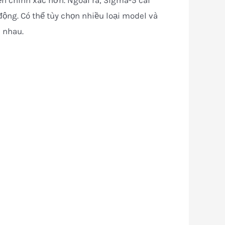
iển chính xác hơn. Ngoài ra, Sigma-5 cài
ộng. Có thể tùy chọn nhiều loại model và
 nhau.