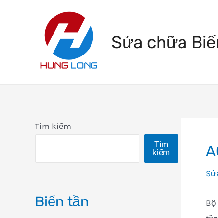
Skip
to
Sửa chữa Biế
content
Tìm kiếm
Tìm
A
kiếm
Sử
Biến tần
Bộ