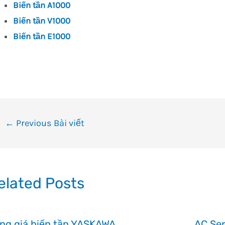
Biến tần A1000
Biến tần V1000
Biến tần E1000
ều
←
Previous Bài viết
ướng
i
ết
elated Posts
ng giá biến tần YASKAWA
AC Se