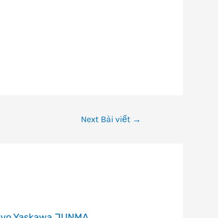
Next Bài viết
→
rvo Yaskawa JUNMA