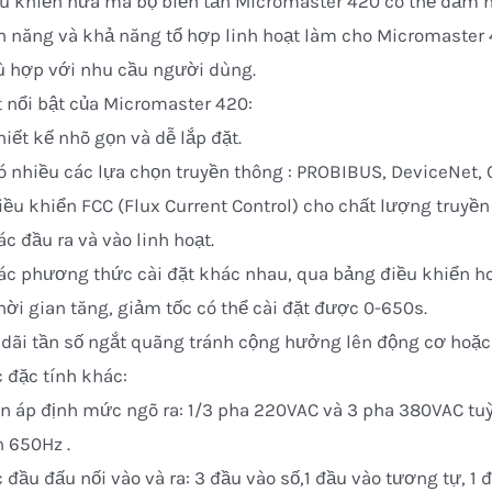
u khiển nữa mà bộ biến tần Micromaster 420 có thể đảm n
h năng và khả năng tổ hợp linh hoạt làm cho Micromaster 
 hợp với nhu cầu người dùng.
 nổi bật của Micromaster 420:
hiết kế nhõ gọn và dễ lắp đặt.
ó nhiều các lựa chọn truyền thông : PROBIBUS, DeviceNet,
iều khiển FCC (Flux Current Control) cho chất lượng truyền 
ác đầu ra và vào linh hoạt.
ác phương thức cài đặt khác nhau, qua bảng điều khiển 
hời gian tăng, giảm tốc có thể cài đặt được 0-650s.
 dãi tần số ngắt quãng tránh cộng hưởng lên động cơ hoặc
 đặc tính khác:
n áp định mức ngõ ra: 1/3 pha 220VAC và 3 pha 380VAC tuỳ
 650Hz .
 đầu đấu nối vào và ra: 3 đầu vào số,1 đầu vào tương tự, 1 đ