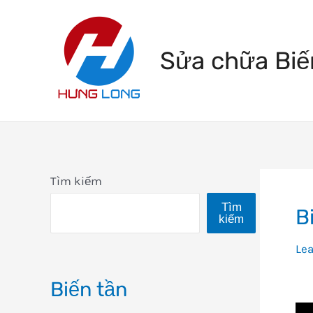
Skip
to
Sửa chữa Biế
content
Tìm kiếm
Tìm
B
kiếm
Le
Biến tần