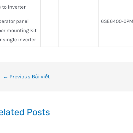
 to inverter
perator panel
6SE6400-0PM
oor mounting kit
r single inverter
ều
←
Previous Bài viết
ướng
i
ết
elated Posts