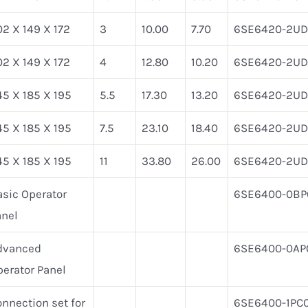
2 X 149 X 172
3
10.00
7.70
6SE6420-2UD
2 X 149 X 172
4
12.80
10.20
6SE6420-2UD
5 X 185 X 195
5.5
17.30
13.20
6SE6420-2UD
5 X 185 X 195
7.5
23.10
18.40
6SE6420-2UD
5 X 185 X 195
11
33.80
26.00
6SE6420-2UD3
asic Operator
6SE6400-0BP
anel
dvanced
6SE6400-0AP
erator Panel
nnection set for
6SE6400-1PC