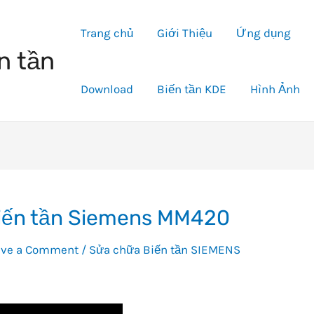
Trang chủ
Giới Thiệu
Ứng dụng
n tần
Download
Biến tần KDE
Hình Ảnh
iến tần Siemens MM420
ave a Comment
/
Sửa chữa Biến tần SIEMENS