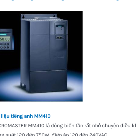
 liệu tiếng anh MM410
ROMASTER MM410 là dòng biến tần rất nhỏ chuyên điều khi
g suất 120 đến 750W, điện áp 120 đến 240VAC.