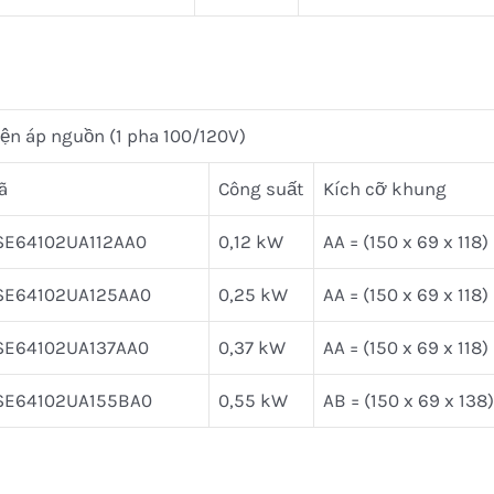
ện áp nguồn (1 pha 100/120V)
ã
Công suất
Kích cỡ khung
SE64102UA112AA0
0,12 kW
AA = (150 x 69 x 118)
SE64102UA125AA0
0,25 kW
AA = (150 x 69 x 118)
SE64102UA137AA0
0,37 kW
AA = (150 x 69 x 118)
SE64102UA155BA0
0,55 kW
AB = (150 x 69 x 138)