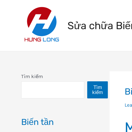
Skip
to
Sửa chữa Biế
content
Tìm kiếm
Tìm
B
kiếm
Le
Biến tần