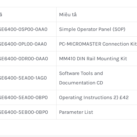
ã
Miêu tả
SE6400-0SP00-0AA0
Simple Operator Panel (SOP)
SE6400-0PL00-0AA0
PC-MICROMASTER Connection Kit
SE6400-0DR00-0AA0
MM410 DIN Rail Mounting Kit
Software Tools and
SE6400-5EA00-1AG0
Documentation CD
SE6400-5EA00-0BP0
Operating Instructions 2) £42
SE6400-5EB00-0BP0
Parameter List