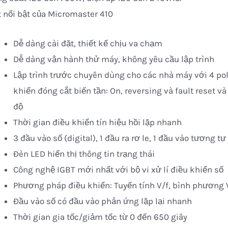
 nổi bật của Micromaster 410
Dễ dàng cài đặt, thiết kế chịu va chạm
Dễ dàng vận hành thử máy, không yêu cầu lập trình
Lập trình trước chuyên dùng cho các nhà máy với 4 po
khiển đóng cắt biến tần: On, reversing và fault reset v
độ
Thời gian điều khiển tín hiệu hồi lặp nhanh
3 đầu vào số (digital), 1 đầu ra rơ le, 1 đầu vào tương tự
Đèn LED hiển thị thông tin trạng thái
Công nghệ IGBT mới nhất với bộ vi xử lí điều khiển số
Phương pháp điều khiển: Tuyến tính V/f, bình phương 
Đầu vào số có đầu vào phản ứng lặp lại nhanh
Thời gian gia tốc/giảm tốc từ 0 đến 650 giây