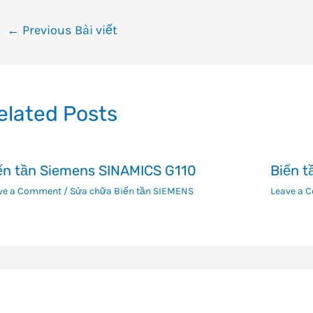
ều
←
Previous Bài viết
ướng
i
ết
elated Posts
ến tần Siemens SINAMICS G110
Biến t
ve a Comment
/
Sửa chữa Biến tần SIEMENS
Leave a 