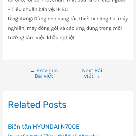
– Tiêu chuẩn bảo vệ: IP 20.
Ứng dụng:
Dùng cho băng tải, thiết bị nâng hạ, máy
nghiền, máy đóng gói và các ứng dụng trong môi
trường làm việc khắc nghiệt.
←
Previous
Next Bài
Điều
Bài viết
viết
→
hướng
bài
viết
Related Posts
Biến tần HYUNDAI N700E
Leave a Comment
/
Sửa chữa Biến tần Hyundai