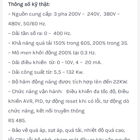
Thông số kỹ thật:
– Nguồn cung cấp: 3 pha 200V – 240V, 380V –
480V, 50/60 Hz.
– Dải tần số ra: 0 – 400 Hz.
– Khả năng quá tải 150% trong 60S, 200% trong 3S.
– Mô men khởi động 200% tại 0.3 Hz.
– Dải điều khiển từ: 0 – 10V, 4 – 20 mA.
– Dải công suất từ: 5,5 – 132 Kw.
– Bộ hãm động năng được tích hợp lên đến 22KW.
– Chức năng vận hành: Điều khiển đa tốc độ, Điều
khiển AVR, PID, tự động reset khi có lỗi, tự động dò
chức năng, kết nối truyền thông
RS 485.
– Bảo vệ quá áp, sụt áp, quá tải, nhiệt độ quá cao,
lỗi CPU, lỗi bộ nhớ, chạm mát đầu ra khi cấp nguồn