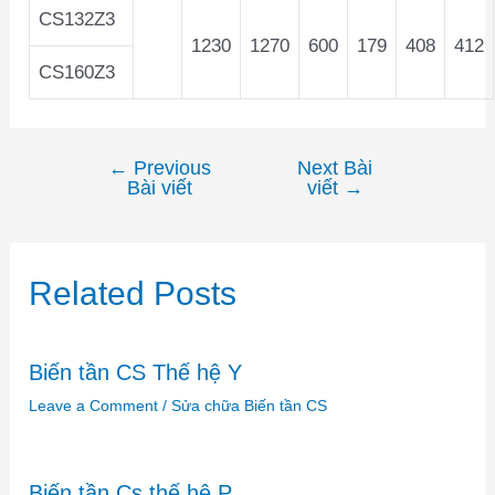
CS132Z3
1230
1270
600
179
408
412
CS160Z3
←
Previous
Next Bài
Điều
Bài viết
viết
→
hướng
bài
viết
Related Posts
Biến tần CS Thế hệ Y
Leave a Comment
/
Sửa chữa Biến tần CS
Biến tần Cs thế hệ P