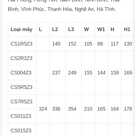
Bình, Vĩnh Phúc, Thanh Hóa, Nghệ An, Hà Tĩnh.
Loại máy
L
L2
L3
W
W1
H
H1
CS1R5Z3
140
152
105
89
117
130
CS2R2Z3
CS004Z3
237
249
155
144
159
169
CS5R5Z3
CS7R5Z3
324
336
354
210
165
164
178
CS011Z3
CS015Z3