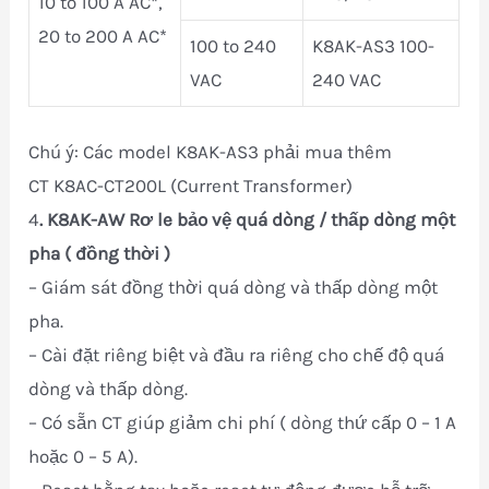
10 to 100 A AC*,
20 to 200 A AC*
100 to 240
K8AK-AS3 100-
VAC
240 VAC
Chú ý: Các model K8AK-AS3 phải mua thêm
CT K8AC-CT200L (Current Transformer)
4
.
K8AK-AW
Rơ le bảo vệ quá dòng / thấp dòng một
pha ( đồng thời )
– Giám sát đồng thời quá dòng và thấp dòng một
pha.
– Cài đặt riêng biệt và đầu ra riêng cho chế độ quá
dòng và thấp dòng.
– Có sẵn CT giúp giảm chi phí ( dòng thứ cấp 0 – 1 A
hoặc 0 – 5 A).