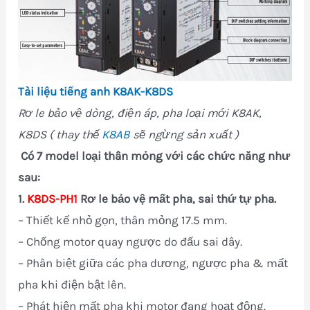
Tài liệu tiếng anh K8AK-K8DS
Rơ le bảo vệ dòng, điện áp, pha loại mới K8AK,
K8DS ( thay thế
K8AB
sẽ ngừng sản xuất )
Có 7 model loại thân mỏng với các chức năng như
sau:
1.
K8DS-PH1
Rơ le bảo vệ mất pha, sai thứ tự pha.
– Thiết kế nhỏ gọn, thân mỏng 17.5 mm.
– Chống motor quay ngược do đấu sai dây.
– Phân biệt giữa các pha dương, ngược pha & mất
pha khi điện bật lên.
– Phát hiện mất pha khi motor đang hoạt động.