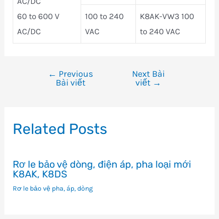
AC/DC
60 to 600 V
100 to 240
K8AK-VW3 100
AC/DC
VAC
to 240 VAC
←
Previous
Next Bài
Điều
Bài viết
viết
→
hướng
bài
viết
Related Posts
Rơ le bảo vệ dòng, điện áp, pha loại mới
K8AK, K8DS
Rơ le bảo vệ pha, áp, dòng