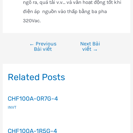
ngõ ra, quá tải v.v… và vẫn hoạt động tốt khi
điện áp nguồn vào thấp bằng ba pha
320Vac.
←
Previous
Next Bài
Điều
Bài viết
viết
→
hướng
bài
viết
Related Posts
CHF100A-0R7G-4
INVT
CHF100A-1R5G-4