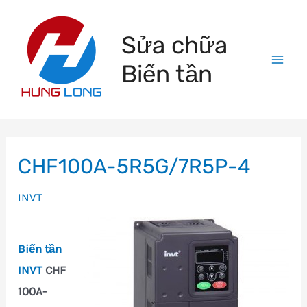
Skip
to
Sửa chữa
content
Biến tần
Mai
Men
CHF100A-5R5G/7R5P-4
INVT
Biến tần
INVT
CHF
100A-