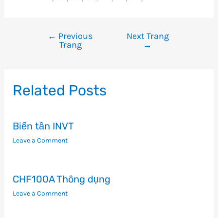
←
Previous
Next Trang
Điều
Trang
→
hướng
bài
viết
Related Posts
Biến tần INVT
Leave a Comment
CHF100A Thông dụng
Leave a Comment