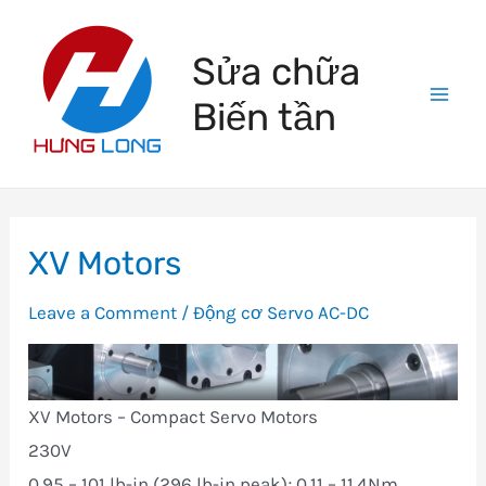
Skip
to
Sửa chữa
content
Biến tần
Mai
Men
XV Motors
Leave a Comment
/
Động cơ Servo AC-DC
XV Motors – Compact Servo Motors
230V
0.95 – 101 lb-in (296 lb-in peak); 0.11 – 11.4Nm