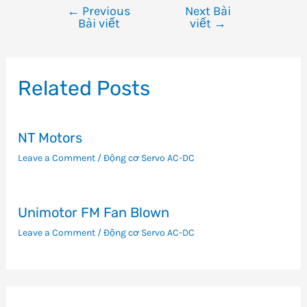
←
Previous
Next Bài
Điều
Bài viết
viết
→
hướng
bài
viết
Related Posts
NT Motors
Leave a Comment
/
Động cơ Servo AC-DC
Unimotor FM Fan Blown
Leave a Comment
/
Động cơ Servo AC-DC