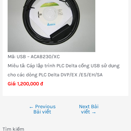
Mã: USB – ACAB230/XC
Miêu tả: Cáp lập trình PLC Delta cổng USB sử dụng
cho các dòng PLC Delta DVP/EX /ES/EH/SA
Giá: 1,200,000 đ
←
Previous
Next Bài
Điều
Bài viết
viết
→
hướng
bài
Tìm kiếm