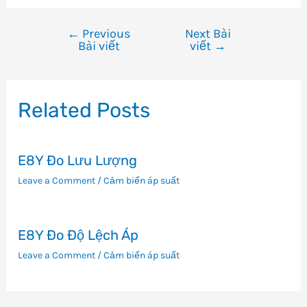
←
Previous
Next Bài
Điều
Bài viết
viết
→
hướng
bài
viết
Related Posts
E8Y Đo Lưu Lượng
Leave a Comment
/
Cảm biến áp suất
E8Y Đo Độ Lệch Áp
Leave a Comment
/
Cảm biến áp suất