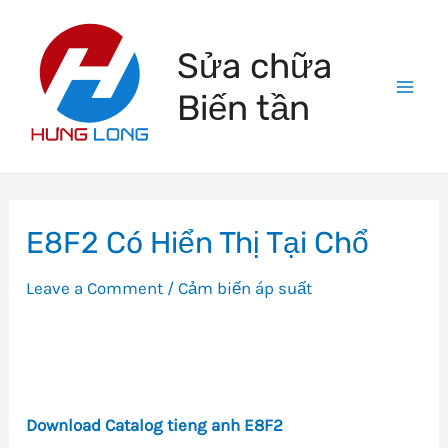
Skip
to
Sửa chữa
content
Biến tần
Mai
Men
E8F2 Có Hiển Thị Tại Chổ
Leave a Comment
/
Cảm biến áp suất
Download
Catalog tieng anh E8F2