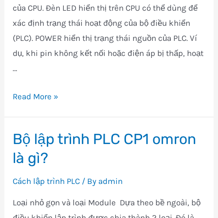
của CPU. Đèn LED hiển thị trên CPU có thể dùng để
Programmer)
xác định trạng thái hoạt động của bộ điều khiển
(PLC). POWER hiển thị trạng thái nguồn của PLC. Ví
dụ, khi pin không kết nối hoặc điện áp bị thấp, hoạt
…
Cấu
Read More »
hình
phần
Bộ lập trình PLC CP1 omron
cứng
là gì?
PLC
Cách lập trình PLC
/ By
admin
Loại nhỏ gọn và loại Module Dựa theo bề ngoài, bộ
điều khiển lập trình được chia thành 2 loại. Đó là