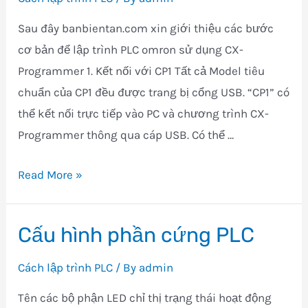
Sau đây banbientan.com xin giới thiệu các bước
cơ bản để lập trình PLC omron sử dụng CX-
Programmer 1. Kết nối với CP1 Tất cả Model tiêu
chuẩn của CP1 đều được trang bị cổng USB. “CP1” có
thể kết nối trực tiếp vào PC và chương trình CX-
Programmer thông qua cáp USB. Có thể …
Hướng
Read More »
dẫn
phần
Cấu hình phần cứng PLC
mềm
CX-
Cách lập trình PLC
/ By
admin
ONE
Tên các bộ phận LED chỉ thị trạng thái hoạt động
(CX-