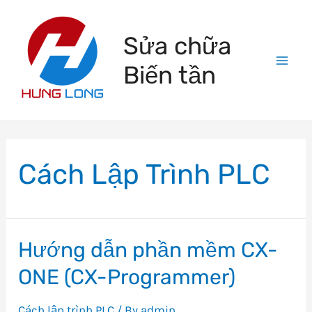
Skip
to
Sửa chữa
content
Biến tần
Mai
Men
Cách Lập Trình PLC
Hướng dẫn phần mềm CX-
ONE (CX-Programmer)
Cách lập trình PLC
/ By
admin