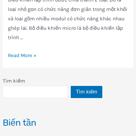
loại nhỏ gọn có chức năng đơn giản trong một khối
và loại gồm nhiều modul có chức năng khác nhau
ghép lại. Bộ điều khiển micro là bộ điều khiển lập
trình …
Bộ
Read More »
lập
trình
Tìm kiếm
PLC
Tìm kiếm
CP1
omron
là
Biến tần
gì?