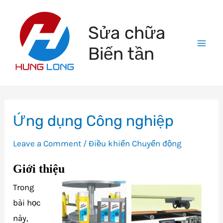
Skip
to
Sửa chữa
content
Biến tần
Mai
Men
Ứng dụng Công nghiệp
Leave a Comment
/
Điều khiển Chuyển động
Giới thiệu
Trong
bài học
này,