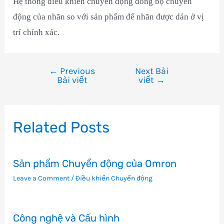
Hệ thống điều khiển chuyển động đồng bộ chuyển
động của nhãn so với sản phẩm để nhãn được dán ở vị
trí chính xác.
←
Previous
Next Bài
Điều
Bài viết
viết
→
hướng
bài
viết
Related Posts
Sản phẩm Chuyển động của Omron
Leave a Comment
/
Điều khiển Chuyển động
Công nghệ và Cấu hình